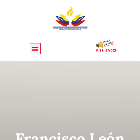
¡Alza la voz!
Francisco León